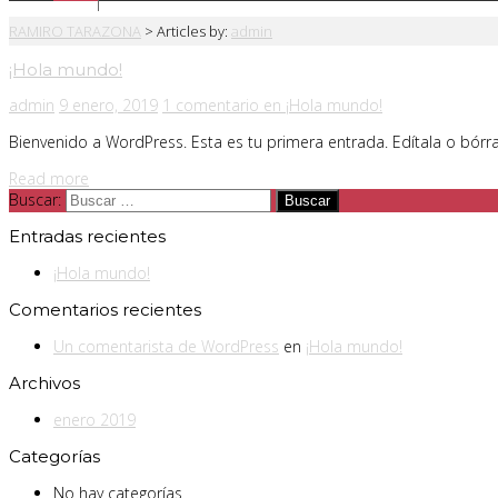
RAMIRO TARAZONA
>
Articles by:
admin
¡Hola mundo!
admin
9 enero, 2019
1 comentario
en ¡Hola mundo!
Bienvenido a WordPress. Esta es tu primera entrada. Edítala o bórral
Read more
Buscar:
Entradas recientes
¡Hola mundo!
Comentarios recientes
Un comentarista de WordPress
en
¡Hola mundo!
Archivos
enero 2019
Categorías
No hay categorías