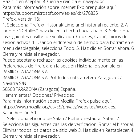
Haz clic en Aceptar. 8. Cierra y reinicia el navegador.
Para más información sobre Internet Explorer pulse aquí:
https://support.microsoft.com/es-es/kb/278835
Firefox. Versión 18:
1. Selecciona Firefox/ Historial/ Limpiar el historial reciente. 2. Al
lado de “Detalles”, haz clic en la flecha hacia abajo. 3. Selecciona
las siguientes casillas de verificación: Cookies, Caché, Inicios de
sesión activos 4. Usando el “Intervalo de tiempo para borrar” en el
menú desplegable, selecciona Todo. 5. Haz clic en Borrar ahora. 6.
Cierra y reinicia el navegador.
Puede aceptar o rechazar las cookies individualmente en las
Preferencias de Firefox, en la sección Historial disponible en
RAMIRO TARAZONA S.A.
RAMIRO TARAZONA S.A. Pol. Industrial Carretera Zaragoza C/
Navarra S/N
50500 TARAZONA (Zaragoza) España.
Herramientas/ Opciones/ Privacidad.
Para más información sobre Mozilla Firefox pulse aquí:
https://www.mozilla.org/es-ES/privacy/websites/#cookies.
Safari Versión 5.1:
1. Selecciona el icono de Safari / Editar / restaurar Safari. 2.
Selecciona las siguientes casillas de verificación: Borrar el historial,
Eliminar todos los datos de sitio web 3. Haz clic en Restablecer. 4.
Cierra y reinicia el navegador.