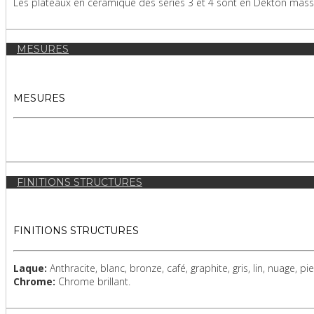
Les plateaux en céramique des séries 3 et 4 sont en Dekton massi
MESURES
MESURES
FINITIONS STRUCTURES
FINITIONS STRUCTURES
Laque:
Anthracite, blanc, bronze, café, graphite, gris, lin, nuage, pie
Chrome:
Chrome brillant.