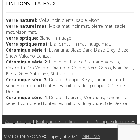
FINITIONS PLATEAUX
Verre naturel:
Moka, noir, pierre, sable, vison.
Verre naturel mat:
Moka mat, noir mat, pierre mat, sable
mat, vison mat.
Verre optique:
Blanc, lin, nuage.
Verre optique mat:
Blanc mat, lin mat, nuage mat.
Céramique série 1:
Levantina: Blaze Dark, Blaze Grey, Blaze
Snow, Vulcano Ceniza.
Céramique série 2:
Laminam: Bianco Statuario Venato,
Calacatta Oro Venato, Diamond Cream, Nero Greco, Noir Desir,
Pietra Grey, Sabbia**, Statuarietto.
Céramique série 3:
Dekton: Ceppo, Kelya, Lunar, Trilium. La
série 3 comprend toutes les finitions des groupes 0-1-2 de
Dekton.
Céramique série 4:
Dekton: Laurent, Morpheus, Reverie. La
série 4 comprend toutes les finitions du groupe 3 de Dekton.
Avis juridique
|
Politique de confidentialité |
Politique de cookies
RAMIRO TARAZONA © Copyright 2024 -
INFURMA