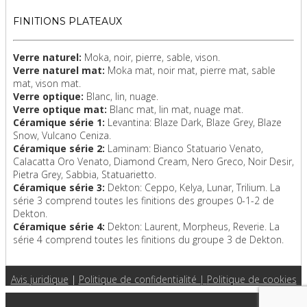
FINITIONS PLATEAUX
Verre naturel:
Moka, noir, pierre, sable, vison.
Verre naturel mat:
Moka mat, noir mat, pierre mat, sable
mat, vison mat.
Verre optique:
Blanc, lin, nuage.
Verre optique mat:
Blanc mat, lin mat, nuage mat.
Céramique série 1:
Levantina: Blaze Dark, Blaze Grey, Blaze
Snow, Vulcano Ceniza.
Céramique série 2:
Laminam: Bianco Statuario Venato,
Calacatta Oro Venato, Diamond Cream, Nero Greco, Noir Desir,
Pietra Grey, Sabbia, Statuarietto.
Céramique série 3:
Dekton: Ceppo, Kelya, Lunar, Trilium. La
série 3 comprend toutes les finitions des groupes 0-1-2 de
Dekton.
Céramique série 4:
Dekton: Laurent, Morpheus, Reverie. La
série 4 comprend toutes les finitions du groupe 3 de Dekton.
Avis juridique
|
Politique de confidentialité |
Politique de cookies