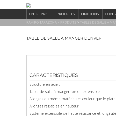
ENTREPRISE
PRODUITS
FINITIONS
CONT
RAMIRO TARAZONA
>
PRODUITS
>
TABLES DE SALLE A M
TABLE DE SALLE A MANGER DENVER
CARACTERISTIQUES
CARACTERISTIQUES
Structure en acier.
Table de salle à manger fixe ou extensible.
Allonges du même matériau et couleur que le plate
Allonges réglables en hauteur.
Système extensible de haute résistance et longévité