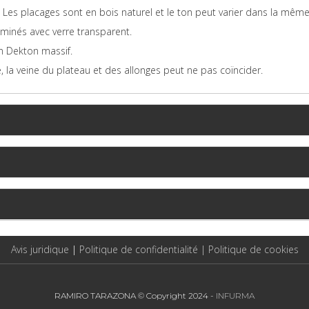
es placages sont en bois naturel et le ton peut varier dans la même
aminés avec verre transparent.
n Dekton massif.
 la veine du plateau et des allonges peut ne pas coïncider.
Avis juridique
|
Politique de confidentialité |
Politique de cookies
RAMIRO TARAZONA © Copyright 2024 -
INFURMA