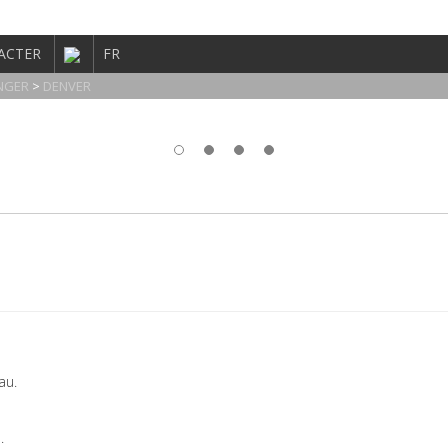
ACTER
FR
ANGER
>
DENVER
au.
.